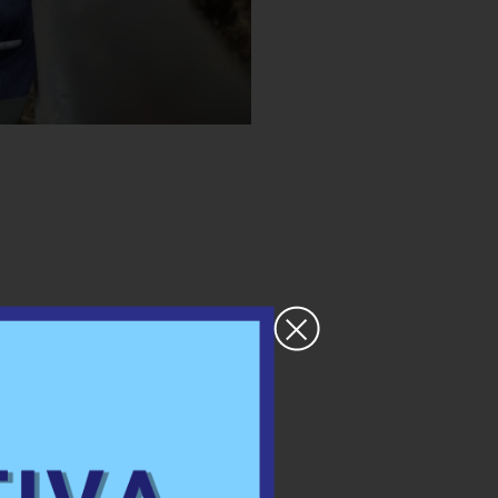
×
ienza e
n futuro