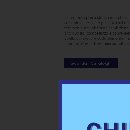
Siamo un'impresa storica del settore 
costante e crescente presenza sul m
testimonianza. Abbiamo l'ambizione d
alta qualità, competenza e convenien
quella di innovare costantemente, me
di quarant'anni di impresa su tutto il 
Guarda i Cataloghi
Affida
compete