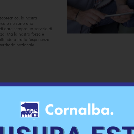
zootecnico, la nostra
ercato ne sono una
i dare sempre un servizio di
za. Ma la nostra forza è
ttendo a frutto l'esperienza
territorio nazionale.
ti alla nostra esper
nza. Per costruire u