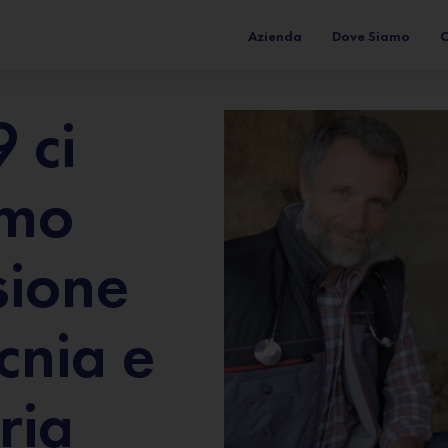
Azienda
Dove Siamo
C
 ci
amo
sione
cnia e
ria